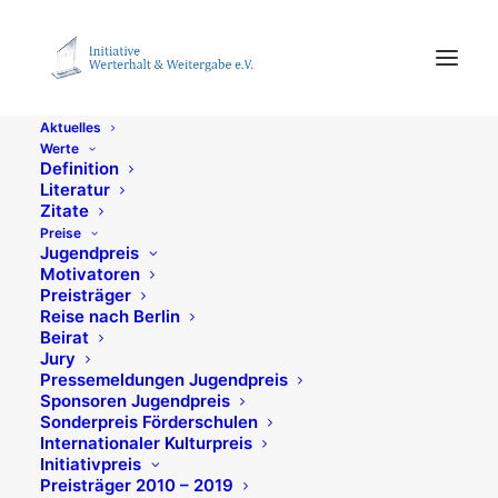
Themenschwerpunkte
Aktuelles
Toll , dass Du mitmachst – und darüber
Werte
Definition
nachdenkst wie Du Deine Zukunft gestalten
Literatur
und dabei Werte erhalten möchtest. Uns
Zitate
Preise
interessiert, was Du in Deinem Leben
Jugendpreis
Motivatoren
wertvoll erachtest und wo Du künftig die
Preisträger
größten Herausforderungen siehst.
Reise nach Berlin
Beirat
Jury
Pressemeldungen Jugendpreis
Um Dir den Einstieg in den
Sponsoren Jugendpreis
Aufsatzwettbewerb zu erleichtern, möchten
Sonderpreis Förderschulen
Internationaler Kulturpreis
wir Dir in den kommenden Wochen
Initiativpreis
Preisträger 2010 – 2019
Themenschwerpunkte vorstellen. Hier