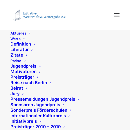
Januar 2026
Aktuelles
Werte
Definition
Literatur
Zitate
Preise
Jugendpreis
28. Januar 2026
Motivatoren
Preisträger
Buch zum 5. Bayerischen
Reise nach Berlin
Jugendpreis: Ist Erben
Beirat
Jury
eigentlich gerecht?
Pressemeldungen Jugendpreis
Sponsoren Jugendpreis
Sonderpreis Förderschulen
Jugendpreis
Internationaler Kulturpreis
Initiativpreis
Preisträger 2010 – 2019